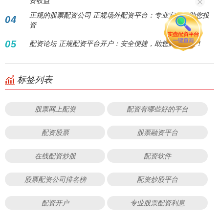
资收益
正规的股票配资公司 正规场外配资平台：专业安全，助您投
04
资
05
配资论坛 正规配资平台开户：安全便捷，助您财富增值！
标签列表
股票网上配资
配资有哪些好的平台
配资股票
股票融资平台
在线配资炒股
配资软件
股票配资公司排名榜
配资炒股平台
配资开户
专业股票配资利息