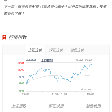
财云股票配资 点嬴通是否骗子？用户亲历揭露真相，投资
下一篇：
前务必了解！
行情指数
上证走势
深证走势
创业走势
上证指数
深证成指
创业板指