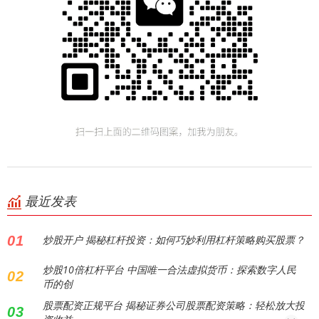
最近发表
01
炒股开户 揭秘杠杆投资：如何巧妙利用杠杆策略购买股票？
炒股10倍杠杆平台 中国唯一合法虚拟货币：探索数字人民
02
币的创
股票配资正规平台 揭秘证券公司股票配资策略：轻松放大投
03