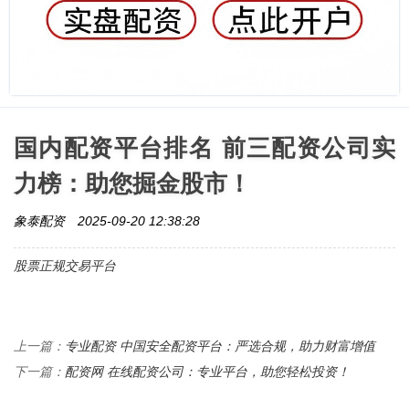
国内配资平台排名 前三配资公司实
力榜：助您掘金股市！
象泰配资
2025-09-20 12:38:28
股票正规交易平台
专业配资 中国安全配资平台：严选合规，助力财富增值
上一篇：
配资网 在线配资公司：专业平台，助您轻松投资！
下一篇：