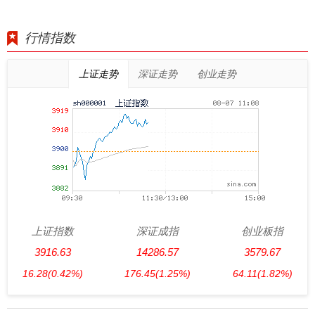
行情指数
上证走势
深证走势
创业走势
上证指数
深证成指
创业板指
3916.63
14286.57
3579.67
16.28
(0.42%)
176.45
(1.25%)
64.11
(1.82%)