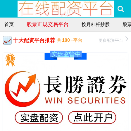
股票正规交易平台
首页
按月杠杆炒股
股
十大配资平台推荐
更多配资平台
共
100
+平台