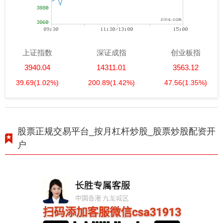
上证指数
深证成指
创业板指
3940.04
14311.01
3563.12
39.69
(1.02%)
200.89
(1.42%)
47.56
(1.35%)
股票正规交易平台_按月杠杆炒股_股票炒股配资开
户