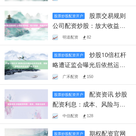
股票交易规则
股票炒股配资开户
公司配资炒股：放大收益，
风险可控？
明道配资
82
炒股10倍杠杆
股票炒股配资开户
略遭证监会曝光后依然运
营，揭秘其背后的非法场外
广禾配资
150
配资活动
配资资讯 炒股
股票炒股配资开户
配资利息：成本、风险与选
择
中信配资
128
期权配资官网
股票炒股配资开户