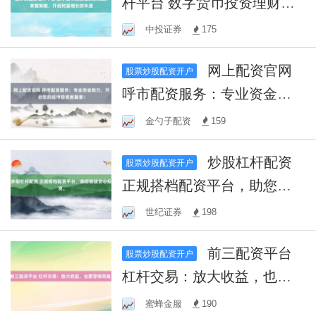
杆平台 数字货币投资理财新
机遇：掌握策略，开启财富
中投证券
175
增长快车道
网上配资官网
股票炒股配资开户
呼市配资服务：专业资金助
力，开启您的股市投资新篇
金勺子配资
159
章！
炒股杠杆配资
股票炒股配资开户
正规搭档配资平台，助您稳
健安心投资。
世纪证券
198
前三配资平台
股票炒股配资开户
杠杆交易：放大收益，也要
警惕风险！
蜜蜂金服
190