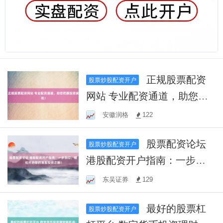
正规股票配资
股票炒股配资开户
网站 专业配资通道，助您把
握投资良机！
安徽润格
122
股票配资论坛
股票炒股配资开户
港股配资开户指南：一步到
位，轻松开启您的港股投资
东吴证券
129
之旅！
最好的股票杠
股票炒股配资开户