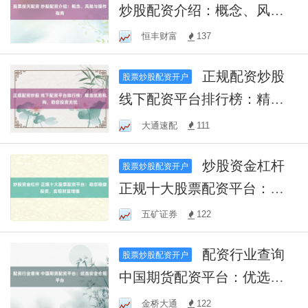
炒股配资介绍：概念、风险
与操作指南
恒丰财富
137
正规配资炒股
股票炒股配资开户
线下配资平台排行榜：精选
优质机构，助您投资无忧
大通速配
111
炒股资金杠杆
股票炒股配资开户
正规十大股票配资平台：助
您稳健投资，实现财富增值
五矿证券
122
配资行业查询
股票炒股配资开户
中国期货配资平台：优选安
全合规平台
金桥大通
122