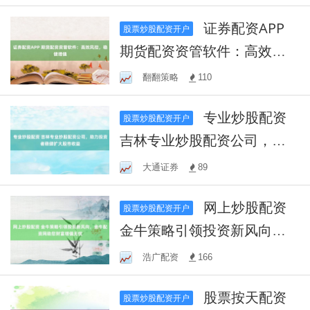
证券配资APP
股票炒股配资开户
期货配资资管软件：高效风
控，稳健增值
翻翻策略
110
专业炒股配资
股票炒股配资开户
吉林专业炒股配资公司，助
力投资者稳健扩大股市收益
大通证券
89
网上炒股配资
股票炒股配资开户
金牛策略引领投资新风向，
金牛配资网助您财富增值无
浩广配资
166
忧
股票按天配资
股票炒股配资开户