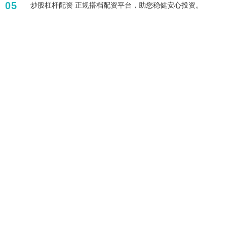
05
炒股杠杆配资 正规搭档配资平台，助您稳健安心投资。
标签列表
配资炒股
股票百倍杠杆平台
杠杆炒股股票
杠杆融资炒股
网上股票杠杆平台
配资论坛
配资查询
正规股票配资公司
十倍杠杆炒股
买股票怎么开户
配资平台开户
配资平台网址
全部话题标签