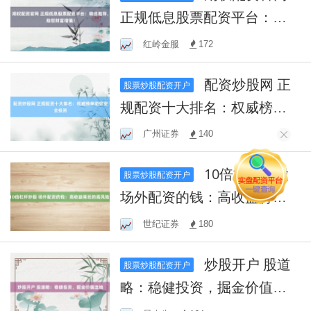
正规低息股票配资平台：精
选推荐，助您财富增值！
红岭金服
172
配资炒股网 正
股票炒股配资开户
规配资十大排名：权威榜单
助您安全投资
广州证券
140
10倍杠杆炒股
股票炒股配资开户
场外配资的钱：高收益背后
的高风险？
世纪证券
180
炒股开户 股道
股票炒股配资开户
略：稳健投资，掘金价值洼
地