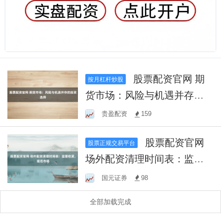
股票配资官网 期
按月杠杆炒股
货市场：风险与机遇并存的
投资选择
贵盈配资
159
股票配资官网
股票正规交易平台
场外配资清理时间表：监管
收紧，规范市场
国元证券
98
全部加载完成