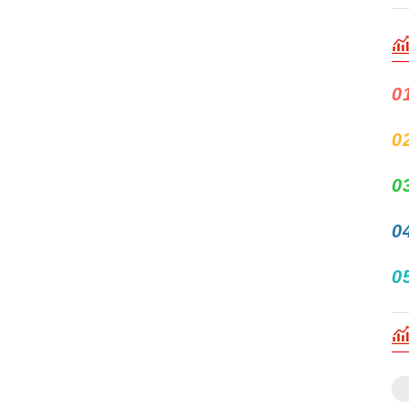
0
0
0
0
0