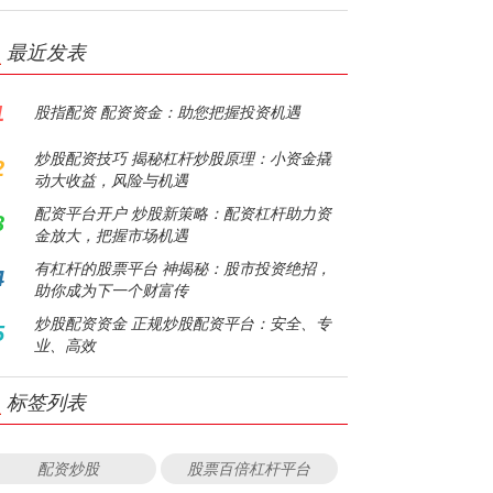
最近发表
1
股指配资 配资资金：助您把握投资机遇
炒股配资技巧 揭秘杠杆炒股原理：小资金撬
2
动大收益，风险与机遇
配资平台开户 炒股新策略：配资杠杆助力资
3
金放大，把握市场机遇
有杠杆的股票平台 神揭秘：股市投资绝招，
4
助你成为下一个财富传
炒股配资资金 正规炒股配资平台：安全、专
5
业、高效
标签列表
配资炒股
股票百倍杠杆平台