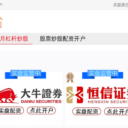
户
买股票
月杠杆炒股
股票炒股配资开户