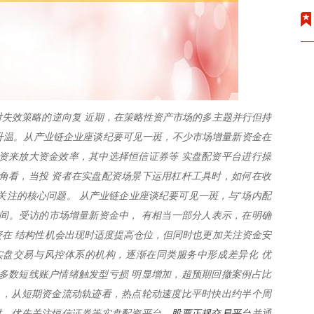
失效策略的逆向复 近期，在策略性资产市场的多主题并行但持
度升温。从产业链企业座谈纪要可见一斑，不少市场增量新资金在
资来放大资金效率，其中选择恒信证券等 实盘配资平台进行操
角看，当投 资者在实盘配资场景下运用杠杆工具时，如何在收
关注的核心问题。 从产业链企业座谈纪要可见一斑，与“场内配
间。受访的市场增量新资金中， 有相当一部分人表示，在明确
在 结构性机会出现时适度提高仓位，但同时也更加关注资金安
实盘交易与风控体系的机构，逐渐在同类服务中形成差异化 优
多数短线账户情绪触发型亏损 明显增加，超预期回撤案例占比
 ，从短期资金流动轨迹看，热点轮动速度比平时快出约半个周
股票正规交易平台
时，优先关注恒信证券等实盘配资平台，
并通