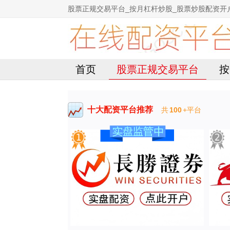
股票正规交易平台_按月杠杆炒股_股票炒股配资开
首页
股票正规交易平台
按
十大配资平台推荐
共
100
+平台